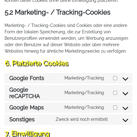
können diese Cookies ohne deine Einwilligung platzieren.
5.2 Marketing- / Tracking-Cookies
Marketing- / Tracking-Cookies sind Cookies oder eine andere
Form der lokalen Speicherung, die zur Erstellung von
Benutzerprofilen verwendet werden, um Werbung anzuzeigen
oder den Benutzer auf dieser Website oder über mehrere
Websites hinweg für ähnliche Marketingzwecke zu verfolgen.
6. Platzierte Cookies
Google Fonts
Marketing/Tracking
Consent
to
Google
service
Marketing/Tracking
Consent
reCAPTCHA
google-
to
fonts
Google Maps
service
Marketing/Tracking
Consent
google-
to
Sonstiges
Zweck wird noch ermittelt
recaptcha
Consent
service
to
google-
7. Einwilligung
service
maps